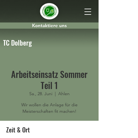
Kontaktiere uns
TC Dolberg
Arbeitseinsatz Sommer
Teil 1
Sa., 28. Juni
  |  
Ahlen
Wir wollen die Anlage für die
Meisterschaften fit machen!
Zeit & Ort